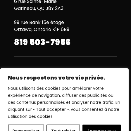
6 rue Sainte-Marie
Gatineau, QC J8Y 2A3
99 rue Bank 15e étage
Ottawa, Ontario K1P 6B9
819 503-7956
L’agence
Nous respectons votre vie privée.
Projets
Nous utilisons des cookies pour améliorer votre
Services
expérience de navigation, diffuser des publicités ou
des contenus personnalisés et analyser notre trafic. En
Jobs
cliquant sur « Tout accepter », vous consentez à notre
Nous joindre
utilisation des cookies.