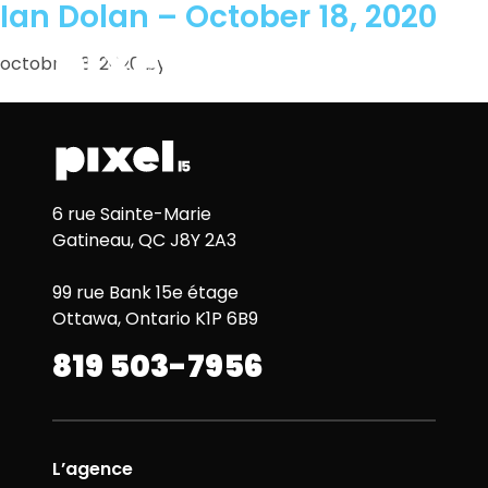
Ian Dolan – October 18, 2020
octobre 18, 2020
by
6 rue Sainte-Marie
Gatineau, QC J8Y 2A3
99 rue Bank 15e étage
Ottawa, Ontario K1P 6B9
819 503-7956
L’agence